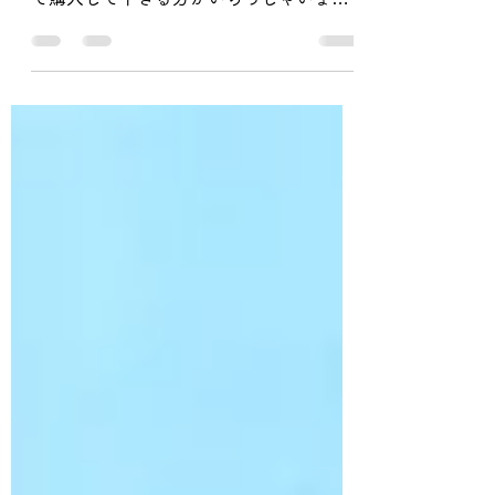
母の日に(≧▽≦)
こんばんは(^^♪今年の母の日は5月９日
（日）ですね。 当店でもプレゼントとし
て購入して下さる方がいらっしゃいま
す。 私も今年は【INSILVES】の商品をプ
レゼントしようと思います♡ 私の母はス
キンケアマニアで昔から美意識が高くこ
だわってきました。...